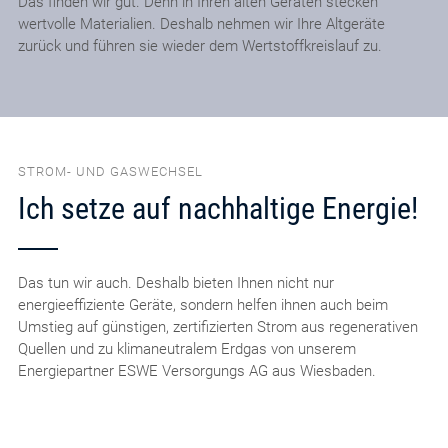
Das finden wir gut. Denn in Ihren alten Geräten stecken
wertvolle Materialien. Deshalb nehmen wir Ihre Altgeräte
zurück und führen sie wieder dem Wertstoffkreislauf zu.
STROM- UND GASWECHSEL
Ich setze auf nachhaltige Energie!
Das tun wir auch. Deshalb bieten Ihnen nicht nur
energieeffiziente Geräte, sondern helfen ihnen auch beim
Umstieg auf günstigen, zertifizierten Strom aus regenerativen
Quellen und zu klimaneutralem Erdgas von unserem
Energiepartner ESWE Versorgungs AG aus Wiesbaden.