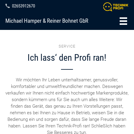
02653912670
Michael Hamper & Reiner Bohnet GbR
SERVICE
Ich lass‘ den Profi ran!
Wir möchten Ihr Leben unterhaltsamer, genussvoller,
komfortabler und umweltfreundlicher machen. Deswegen
verkaufen wir Ihnen nicht einfach hochwertige Markenprodukte,
sondern kümmern uns für Sie auch um alles Weitere: Wir
finden das Gerät, das genau zu Ihren Vorstellungen passt,
nehmen es bei Ihnen zu Hause in Betrieb, weisen Sie in die
Bedienung ein und sorgen dafür, dass Sie lange Freude daran
haben. Lassen Sie Ihren Technik-Profi ran! Schließlich haben
Sie Besseres zu tun.