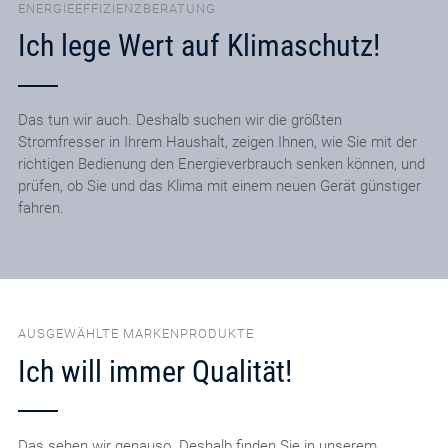
ENERGIEEFFIZIENZBERATUNG
Ich lege Wert auf Klimaschutz!
Das tun wir auch. Deshalb suchen wir die größten
Stromfresser in Ihrem Haushalt, zeigen Ihnen, wie Sie mit der
richtigen Bedienung den Energieverbrauch senken können, und
prüfen, ob Sie und das Klima mit einem neuen Gerät günstiger
fahren.
AUSGEWÄHLTE MARKENPRODUKTE
Ich will immer Qualität!
Das sehen wir genauso. Deshalb finden Sie in unserem