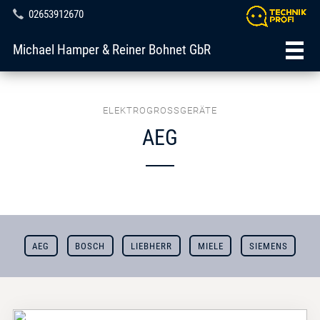
02653912670
Michael Hamper & Reiner Bohnet GbR
ELEKTROGROSSGERÄTE
AEG
AEG
BOSCH
LIEBHERR
MIELE
SIEMENS